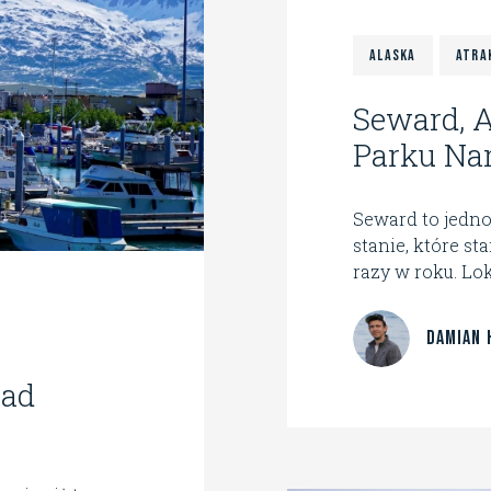
Alaska
Atra
Seward, A
Parku Na
Seward to jedno
stanie, które s
razy w roku. Loka
Damian 
nad