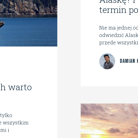
termin p
Nie ma jednej od
odwiedzić Alask
przede wszystki
Damian 
ch warto
 tylko
de wszystkim
mi i