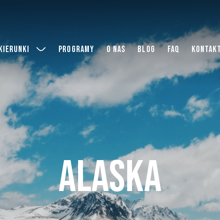
Kierunki
Programy
O nas
Blog
FAQ
Kontak
Alaska