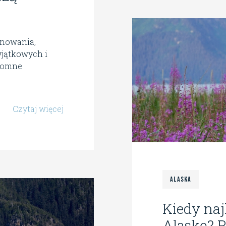
anowania,
yjątkowych i
romne
Czytaj więcej
Alaska
Kiedy naj
Alaskę? P