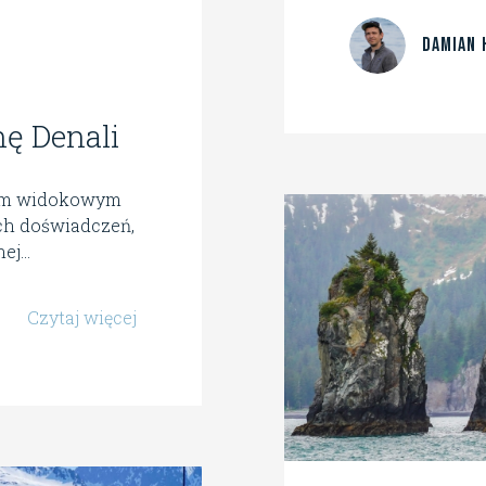
Damian 
ę Denali
tem widokowym
ych doświadczeń,
j...
Czytaj więcej