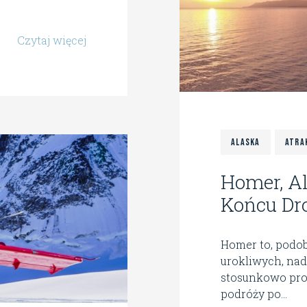
Czytaj więcej
Alaska
Atra
Homer, Al
Końcu Dr
Homer to, podob
urokliwych, nad
stosunkowo pro
podróży po...