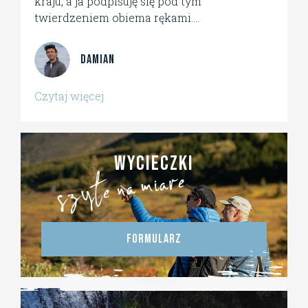
kraju, a ja podpisuję się pod tym
twierdzeniem obiema rękami....
Damian
Czytaj więcej
szyte na miare
wycieczki
formularz