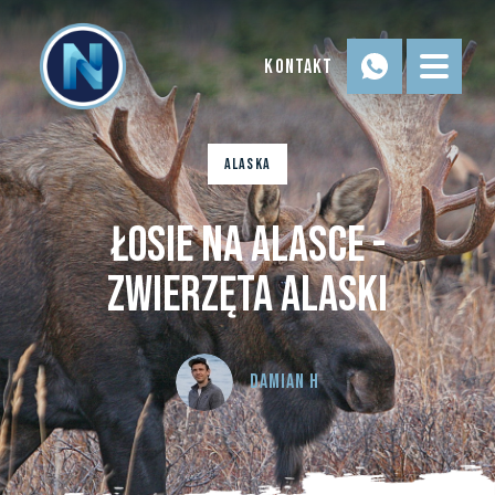
Kontakt
Alaska
Łosie na Alasce -
Zwierzęta Alaski
Damian H