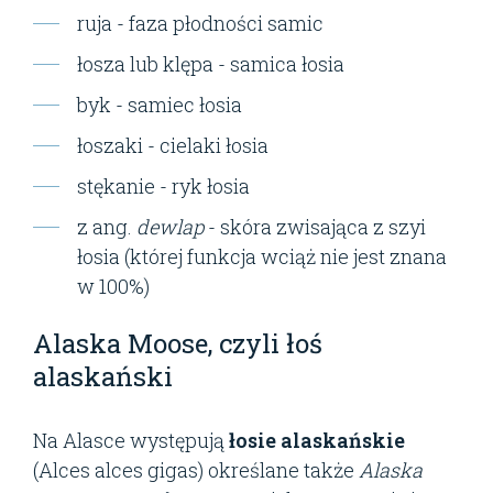
ruja - faza płodności samic
łosza lub klępa - samica łosia
byk - samiec łosia
łoszaki - cielaki łosia
stękanie - ryk łosia
z ang.
dewlap
- skóra zwisająca z szyi
łosia (której funkcja wciąż nie jest znana
w 100%)
Alaska Moose, czyli łoś
alaskański
Na Alasce występują
łosie alaskańskie
(Alces alces gigas) określane także
Alaska