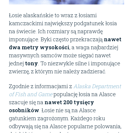
Łosie alaskańskie to wraz z łosiami
kamczackimi największy podgatunek łosia
na świecie. Ich rozmiary są naprawdę
imponujące. Byki często przekraczają
nawet
dwa metry wysokości
, a waga najbardziej
masywnych samców może sięgać nawet
jednej
tony
. To niezwykle silne i imponujące
zwierzę, z którym nie należy zadzierać.
Zgodnie z informacjami z
Alaska Department
of Fish and Game
populację łosia na Alasce
szacuje się na
nawet 200 tysięcy
osobników
. Łosie nie są na Alasce
gatunkiem zagrożonym. Każdego roku
odbywają się na Alasce popularne polowania,