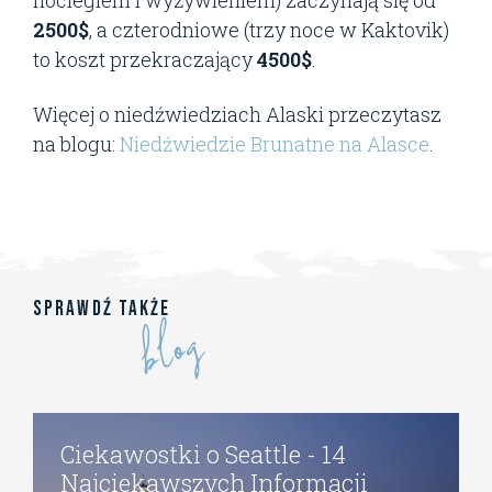
noclegiem i wyżywieniem) zaczynają się od
2500$
, a czterodniowe (trzy noce w Kaktovik)
to koszt przekraczający
4500$
.
Więcej o niedźwiedziach Alaski przeczytasz
na blogu:
Niedźwiedzie Brunatne na Alasce
.
blog
Sprawdź także
Ciekawostki o Seattle - 14
Najciekawszych Informacji