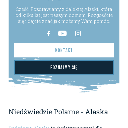
Cześć! Pozdrawiamy z dalekiej Alaski, która
od kilku lat jest naszym domem. Rozgośćcie
się i dajcie znać jak możemy Wam pomóc.
Kontakt
Poznajmy się
Niedźwiedzie Polarne - Alaska