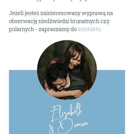
Jeżeli jesteś zainteresowany wyprawą na
obserwację niedźwiedzi brunatnych czy
polarnych - zapraszamy do
kontaktu
.
Elizabeth
& Damian