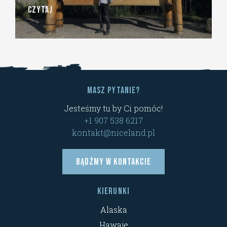
CZYTAJ
Masz pytanie?
Jesteśmy tu by Ci pomóc!
+1 907 538 6217
kontakt@niceland.pl
Bądźmy w kontakcie
Kierunki
Alaska
Hawaje