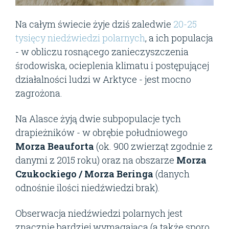
Na całym świecie żyje dziś zaledwie
20-25
tysięcy niedźwiedzi polarnych
, a ich populacja
- w obliczu rosnącego zanieczyszczenia
środowiska, ocieplenia klimatu i postępującej
działalności ludzi w Arktyce - jest mocno
zagrożona.
Na Alasce żyją dwie subpopulacje tych
drapieżników - w obrębie południowego
Morza Beauforta
(ok. 900 zwierząt zgodnie z
danymi z 2015 roku) oraz na obszarze
Morza
Czukockiego / Morza Beringa
(danych
odnośnie ilości niedźwiedzi brak).
Obserwacja niedźwiedzi polarnych jest
znacznie bardziej wymagająca (a także sporo