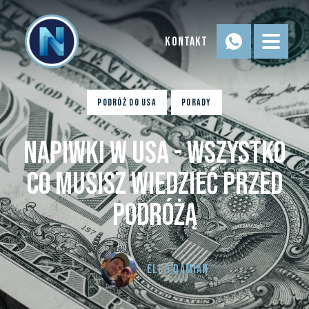
Kontakt
Podróż do USA
Porady
Napiwki w USA - Wszystko
co MUSISZ wiedzieć przed
podróżą
Eli & Damian