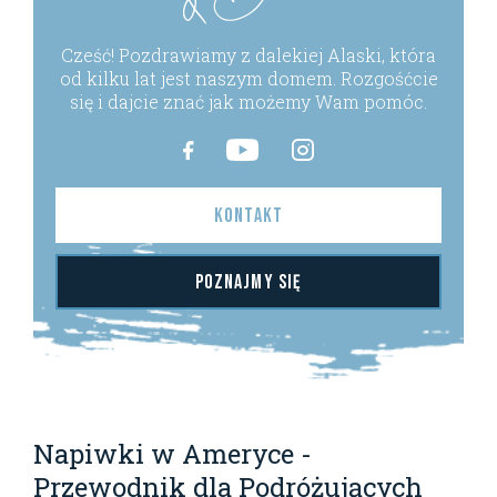
Cześć! Pozdrawiamy z dalekiej Alaski, która
od kilku lat jest naszym domem. Rozgośćcie
się i dajcie znać jak możemy Wam pomóc.
Kontakt
Poznajmy się
Napiwki w Ameryce -
Przewodnik dla Podróżujących